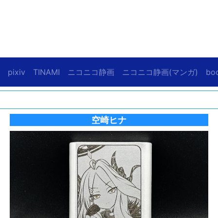
pixiv
TINAMI
ニコニコ静画
ニコニコ静画(マンガ)
bo
空崎ヒナ