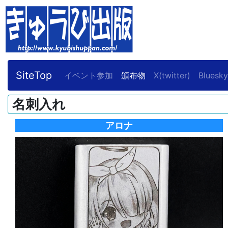
SiteTop
イベント参加
頒布物
X(twitter)
Bluesky
名刺入れ
アロナ