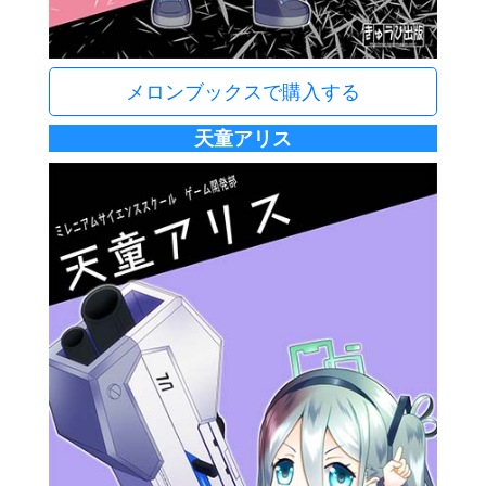
メロンブックスで購入する
天童アリス