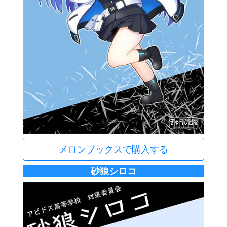
メロンブックスで購入する
砂狼シロコ