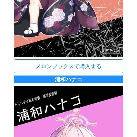
メロンブックスで購入する
浦和ハナコ