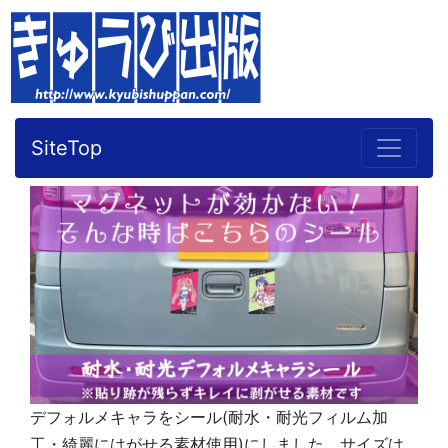
SiteTop
デフォルメキャラをシール(耐水・耐光フィルム加
工・綺麗にはがせる素材使用)にしました。サイズは