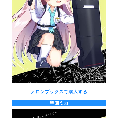
メロンブックスで購入する
聖園ミカ