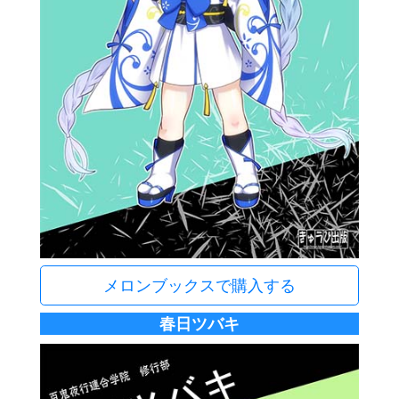
メロンブックスで購入する
春日ツバキ