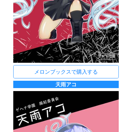
メロンブックスで購入する
天雨アコ